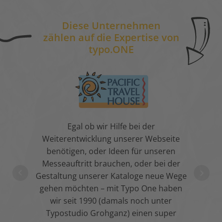
Diese Unternehmen
zählen auf die Expertise von
typo.ONE
e kleine
Egal ob wir Hilfe bei der
Super
ssige
Weiterentwicklung unserer Webseite
werd
.
benötigen, oder Ideen für unseren
erle
design
Messeauftritt brauchen, oder bei der
ungen –
Gestaltung unserer Kataloge neue Wege
gehen möchten – mit Typo One haben
Co
en!
wir seit 1990 (damals noch unter
Typostudio Grohganz) einen super
orchheim