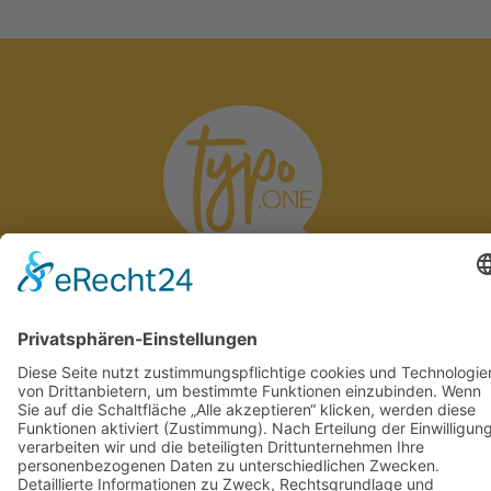
Ehrenbürgstraße 11
09191 - 351981-0
91301 Forchheim
info@typo.one
Kontakt
Impressum
/
Datenschutz