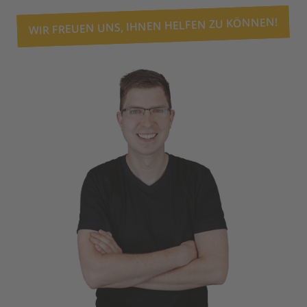
WIR FREUEN UNS, IHNEN HELFEN ZU KÖNNEN!